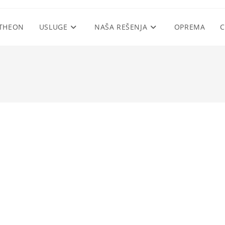
THEON
USLUGE
NAŠA REŠENJA
OPREMA
C